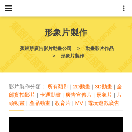
形象片製作
蕉銀芽廣告影片動畫公司
動畫影片作品
形象片製作
影片製作分類：
所有類別
|
2D動畫
|
3D動畫
|
全
部實拍影片
|
卡通動畫
|
廣告宣傳片
|
形象片
|
片
頭動畫
|
產品動畫
|
教育片
|
MV
|
電玩遊戲廣告