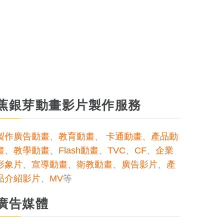
蕉銀芽動畫影片製作服務
製作廣告動畫
、
教育動畫
、
卡通動畫
、
產品動
畫
、
教學動畫
、
Flash動畫
、
TVC
、
CF
、
企業
形象片
、
宣導動畫
、
衛教動畫
、
廣告影片
、
產
品介紹影片
、
MV
等
廣告媒體