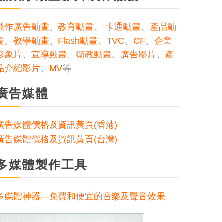
製作廣告動畫
、
教育動畫
、
卡通動畫
、
產品動
畫
、
教學動畫
、
Flash動畫
、
TVC
、
CF
、
企業
形象片
、
宣導動畫
、
衛教動畫
、
廣告影片
、
產
品介紹影片
、
MV
等
廣告媒體
廣告媒體價格及資訊黃頁(香港)
廣告媒體價格及資訊黃頁(台灣)
多媒體製作工具
多媒體神器—免費和便宜的音樂及聲音效果