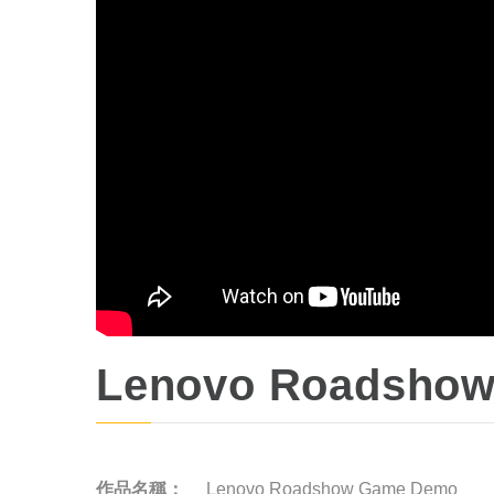
Lenovo Roadsho
作品名稱：
Lenovo Roadshow Game Demo