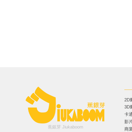
2
3
卡
影
蕉銀芽 Jiukaboom
商