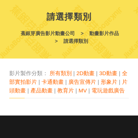
請選擇類別
蕉銀芽廣告影片動畫公司
動畫影片作品
請選擇類別
影片製作分類：
所有類別
|
2D動畫
|
3D動畫
|
全
部實拍影片
|
卡通動畫
|
廣告宣傳片
|
形象片
|
片
頭動畫
|
產品動畫
|
教育片
|
MV
|
電玩遊戲廣告