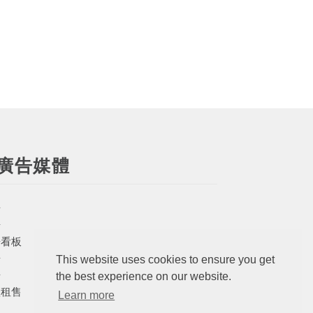
廣告媒體
告
告
告看板
告
This website uses cookies to ensure you get
告
the best experience on our website.
體租售
Learn more